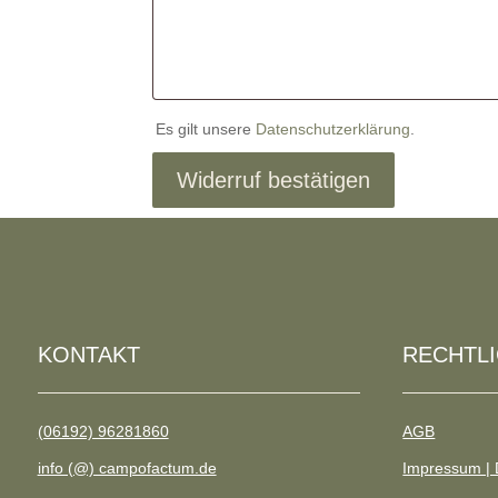
Es gilt unsere
Datenschutzerklärung
.
Widerruf bestätigen
KONTAKT
RECHTL
(06192) 96281860
AGB
info (@) campofactum.de
Impressum | 